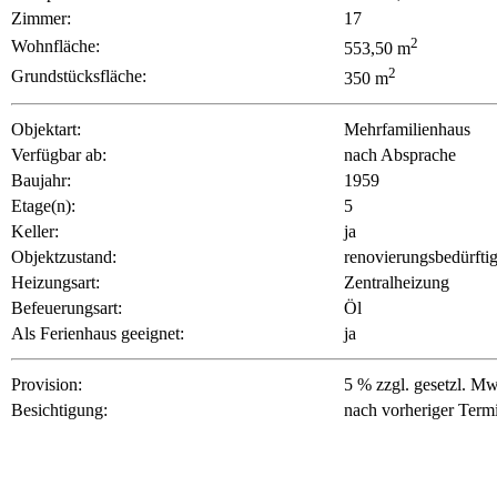
Zimmer:
17
2
Wohnfläche:
553,50 m
2
Grundstücksfläche:
350 m
Objektart:
Mehrfamilienhaus
Verfügbar ab:
nach Absprache
Baujahr:
1959
Etage(n):
5
Keller:
ja
Objektzustand:
renovierungsbedürfti
Heizungsart:
Zentralheizung
Befeuerungsart:
Öl
Als Ferienhaus geeignet:
ja
Provision:
5 % zzgl. gesetzl. M
Besichtigung:
nach vorheriger Term